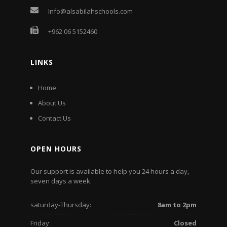
Info@alsabilahschools.com
+962 06 5152460
LINKS
Home
About Us
Contact Us
OPEN HOURS
Our support is available to help you 24 hours a day,
seven days a week.
saturday-Thursday:
8am to 2pm
Friday:
Closed