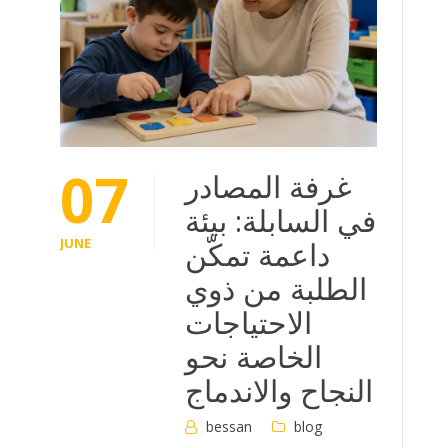
07
غرفة المصادر
في السابلة: بيئة
داعمة تمكّن
JUNE
الطلبة من ذوي
الاحتياجات
الخاصة نحو
النجاح والاندماج
bessan
blog