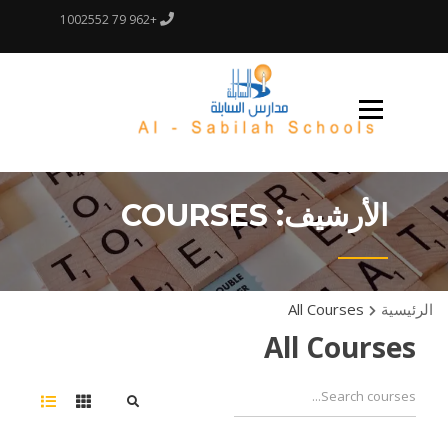
Ski
+962 79 1002552
t
conten
بيئة تعليمية حديثة
مدارس السابلة
الأرشيف:
COURSES
الرئيسية
All Courses
All Courses