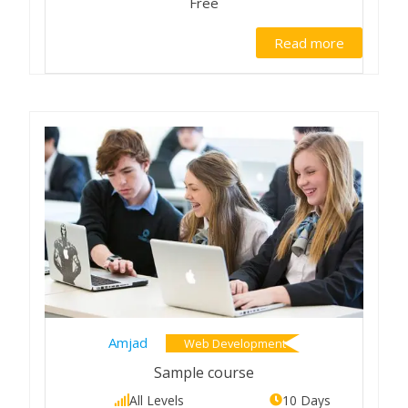
Free
Read more
Amjad
Web Development
Sample course
All Levels
10 Days