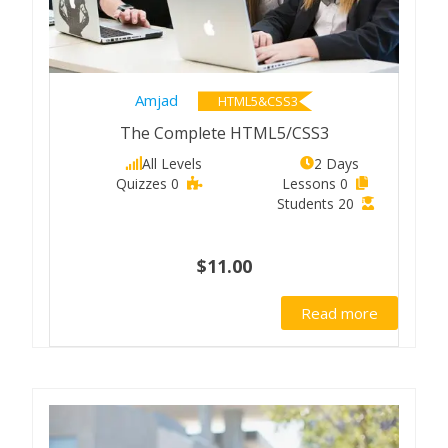
Amjad
HTML5&CSS3
The Complete HTML5/CSS3
All Levels
2 Days
0 Quizzes
0 Lessons
20 Students
$11.00
Read more