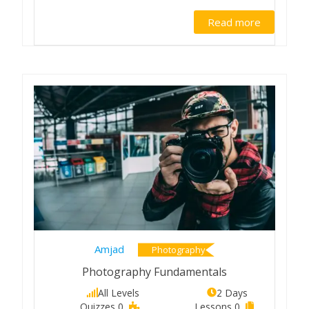
Read more
Amjad
Photography
Photography Fundamentals
All Levels
2 Days
0 Quizzes
0 Lessons